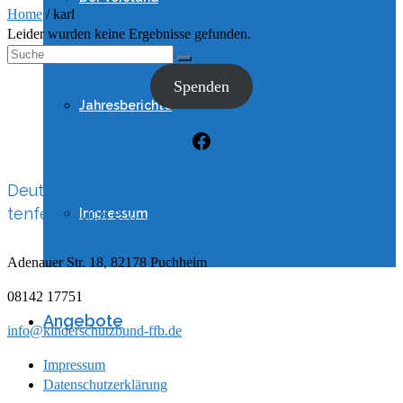
Home
/
karl
Leider wurden keine Ergebnisse gefunden.
Suche
nach:
Spenden
Jahresberichte
Facebook
Deutscher Kinderschutzbund Kreisverband Fürs­
ten­feld­bruck e.V.
Impressum
Ade­nauer Str. 18, 82178 Puch­heim
08142 17751
Angebote
info@kinderschutzbund-ffb.de
Impressum
Datenschutzerklärung