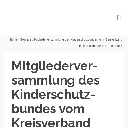
Home
/
Beiträge
/
Mit­glie­der­ver­samm­lung des Kin­der­schutz­bun­des vom Kreis­ver­band
Fürs­ten­feld­bruck am 02.03.2016
Mit­glie­der­ver­
samm­lung des
Kin­der­schutz­
bun­des vom
Kreis­ver­band