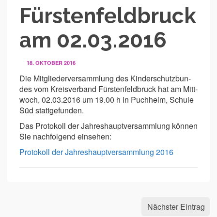
Fürs­ten­feld­bruck
am 02.03.2016
Die Mit­glie­der­ver­samm­lung des Kin­der­schutz­bun­
des vom Kreis­ver­band Fürs­ten­feld­bruck hat am Mitt­
woch, 02.03.2016 um 19.00 h in Puch­heim, Schule
Süd stattgefunden.
Das Pro­to­koll der Jah­res­haupt­ver­samm­lung kön­nen
Sie nach­fol­gend einsehen:
Protokoll der Jahreshauptversammlung 2016
Nächster Eintrag